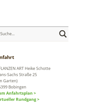
nfahrt
FLANZEN ART
Heike Schotte
ans-Sachs Straße 25
im Garten)
6399 Bobingen
um Anfahrtsplan >
irtueller Rundgang >