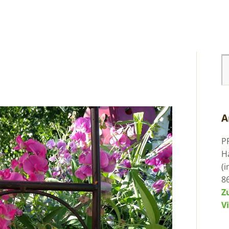
A
P
H
(
8
Z
V