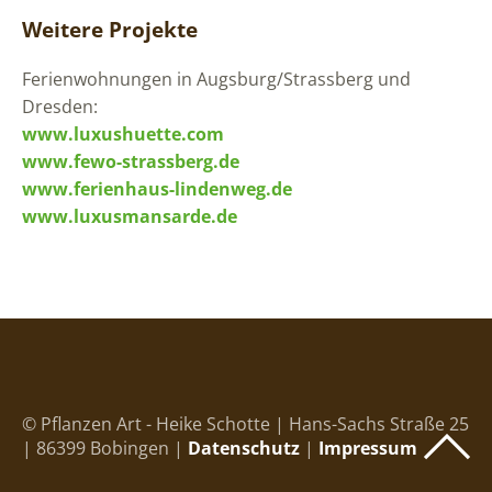
Weitere Projekte
Ferienwohnungen in Augsburg/Strassberg und
Dresden:
www.luxushuette.com
www.fewo-strassberg.de
www.ferienhaus-lindenweg.de
www.luxusmansarde.de
© Pflanzen Art - Heike Schotte | Hans-Sachs Straße 25
| 86399 Bobingen |
Datenschutz
|
Impressum