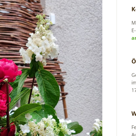
K
Mo
E-
a
Ö
G
i
1
W
F
A