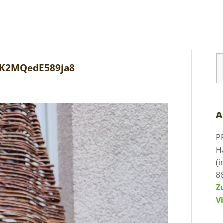
zcK2MQedE589ja8
A
P
H
(
8
Z
V