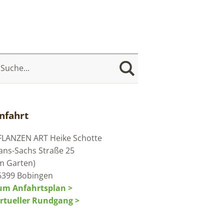
nfahrt
FLANZEN ART
Heike Schotte
ans-Sachs Straße 25
im Garten)
6399 Bobingen
um Anfahrtsplan >
irtueller Rundgang >