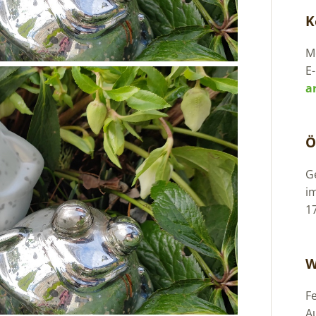
K
Mo
E-
a
Ö
G
i
1
W
F
A