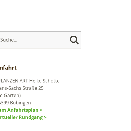
nfahrt
FLANZEN ART
Heike Schotte
ans-Sachs Straße 25
im Garten)
6399 Bobingen
um Anfahrtsplan >
irtueller Rundgang >