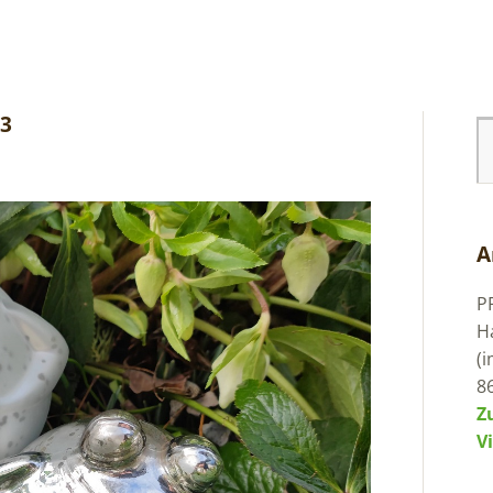
23
A
P
H
(
8
Z
V