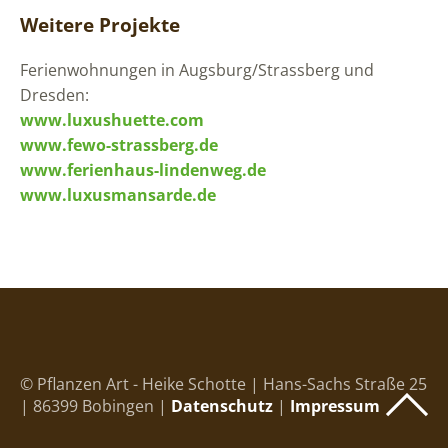
Weitere Projekte
Ferienwohnungen in Augsburg/Strassberg und
Dresden:
www.luxushuette.com
www.fewo-strassberg.de
www.ferienhaus-lindenweg.de
www.luxusmansarde.de
© Pflanzen Art - Heike Schotte | Hans-Sachs Straße 25
| 86399 Bobingen |
Datenschutz
|
Impressum