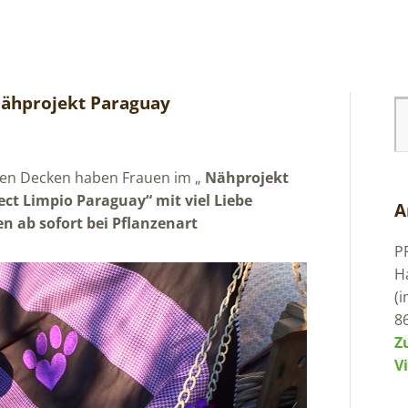
ähprojekt Paraguay
en Decken haben Frauen im „
Nähprojekt
ect Limpio Paraguay“ mit viel Liebe
A
 ab sofort bei Pflanzenart
P
H
(
8
Z
V