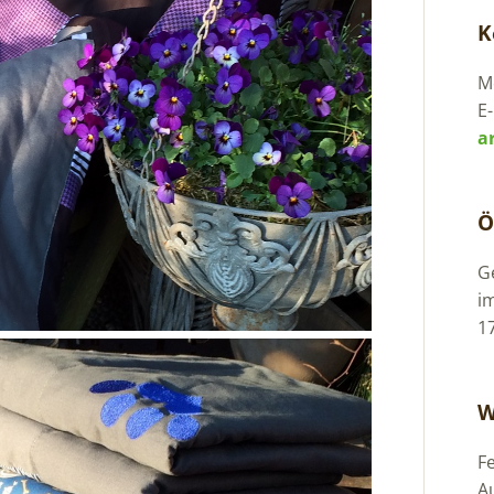
K
Mo
E-
a
Ö
G
i
1
W
F
A