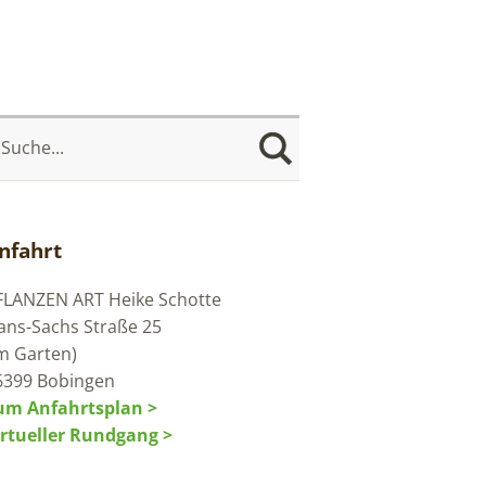
nfahrt
FLANZEN ART
Heike Schotte
ans-Sachs Straße 25
im Garten)
6399 Bobingen
um Anfahrtsplan >
irtueller Rundgang >