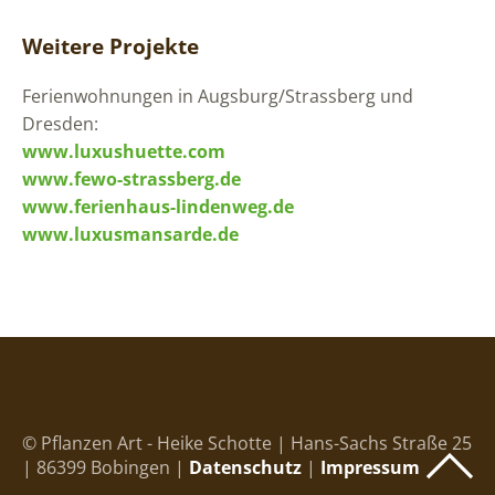
Weitere Projekte
Ferienwohnungen in Augsburg/Strassberg und
Dresden:
www.luxushuette.com
www.fewo-strassberg.de
www.ferienhaus-lindenweg.de
www.luxusmansarde.de
© Pflanzen Art - Heike Schotte | Hans-Sachs Straße 25
| 86399 Bobingen |
Datenschutz
|
Impressum