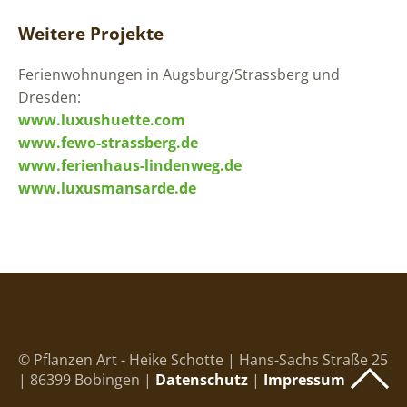
Weitere Projekte
Ferienwohnungen in Augsburg/Strassberg und
Dresden:
www.luxushuette.com
www.fewo-strassberg.de
www.ferienhaus-lindenweg.de
www.luxusmansarde.de
© Pflanzen Art - Heike Schotte | Hans-Sachs Straße 25
| 86399 Bobingen |
Datenschutz
|
Impressum