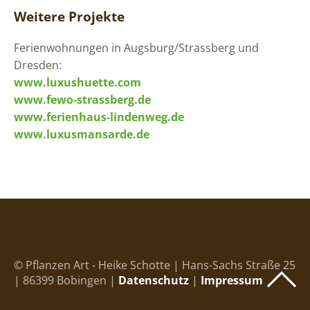
Weitere Projekte
Ferienwohnungen in Augsburg/Strassberg und
Dresden:
www.luxushuette.com
www.fewo-strassberg.de
www.ferienhaus-lindenweg.de
www.luxusmansarde.de
© Pflanzen Art - Heike Schotte | Hans-Sachs Straße 25
| 86399 Bobingen |
Datenschutz
|
Impressum