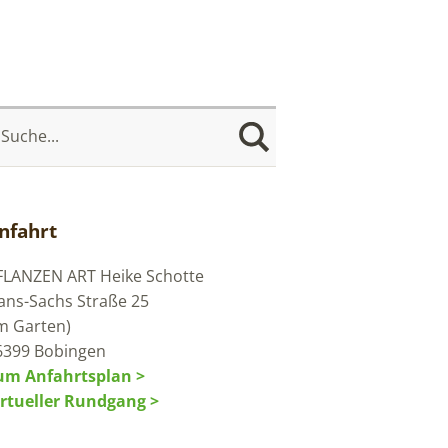
nfahrt
FLANZEN ART
Heike Schotte
ans-Sachs Straße 25
im Garten)
6399 Bobingen
um Anfahrtsplan >
irtueller Rundgang >