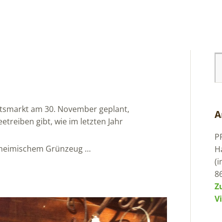
ntsmarkt am 30. November geplant,
A
etreiben gibt, wie im letzten Jahr
P
s heimischem Grünzeug …
H
(
8
Z
V