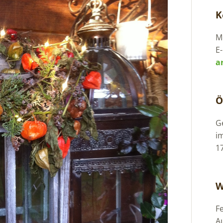
K
Mo
E-
a
Ö
G
i
1
W
F
A