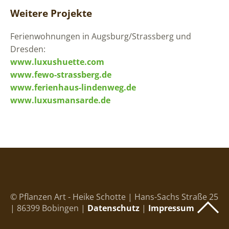
Weitere Projekte
Ferienwohnungen in Augsburg/Strassberg und
Dresden:
www.luxushuette.com
www.fewo-strassberg.de
www.ferienhaus-lindenweg.de
www.luxusmansarde.de
© Pflanzen Art - Heike Schotte | Hans-Sachs Straße 25
| 86399 Bobingen |
Datenschutz
|
Impressum